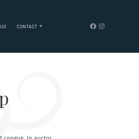
 US
CONTACT
zp
et congue. In auctor