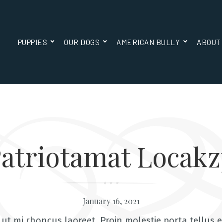
E
PUPPIES
OUR DOGS
AMERICAN BULLY
ABOUT
atriotamat Locak
January 16, 2021
ut mi rhoncus laoreet. Proin molestie porta tellus 