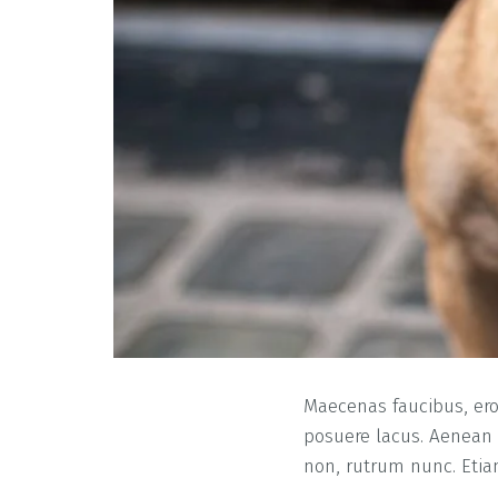
Maecenas faucibus, eros 
posuere lacus. Aenean e
non, rutrum nunc. Etiam