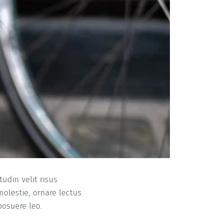
tudin velit risus
molestie, ornare lectus
posuere leo.