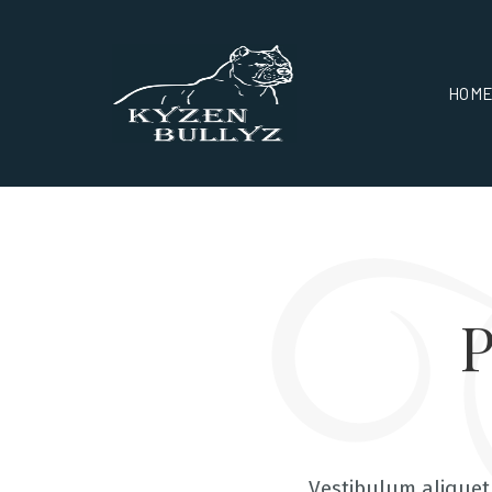
HOM
P
Vestibulum aliquet 