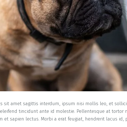
sit amet sagittis interdum, ipsum nisi mollis leo, et sollici
leifend tincidunt ante id molestie. Pellentesque at tortor 
 et sapien lectus. Morbi a erat feugiat, hendrerit lacus id, 